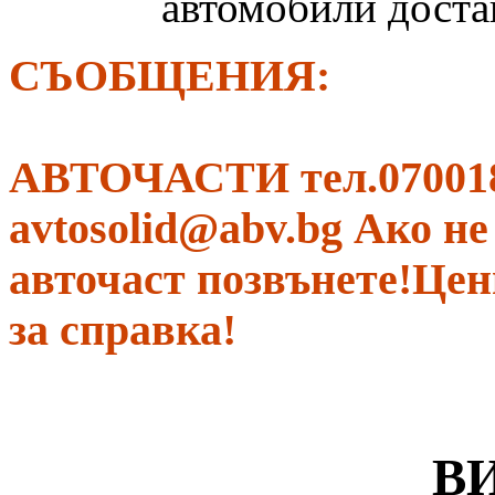
автомобили достав
СЪОБЩЕНИЯ:
АВТОЧАСТИ тел.070018
avtosolid@abv.bg Ако н
авточаст позвънете!Цени
за справка!
В