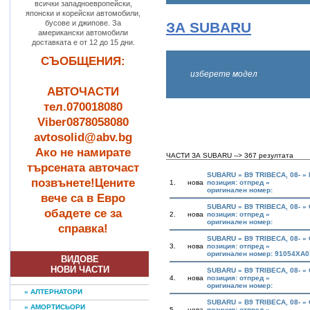
всички западноевропейски,
японски и корейски автомобили,
бусове и джипове. За
ЗА SUBARU
американски автомобили
доставката е от 12 до 15 дни.
СЪОБЩЕНИЯ:
изберете модел
АВТОЧАСТИ
тел.070018080
Viber0878058080
avtosolid@abv.bg
Ако не намирате
ЧАСТИ ЗА SUBARU --> 367 резултата
търсената авточаст
SUBARU » B9 TRIBECA, 08- »
позвънете!Цените
1.
нова
позиция: отпред »
оригинален номер:
вече са в Евро
SUBARU » B9 TRIBECA, 08- 
обадете се за
2.
нова
позиция: отпред »
оригинален номер:
справка!
SUBARU » B9 TRIBECA, 08- 
3.
нова
позиция: отпред »
оригинален номер: 91054XA
ВИДОВЕ
НОВИ ЧАСТИ
SUBARU » B9 TRIBECA, 08- 
4.
нова
позиция: отпред »
оригинален номер:
» АЛТЕРНАТОРИ
SUBARU » B9 TRIBECA, 08- 
» АМОРТИСЬОРИ
5.
нова
позиция: отпред »