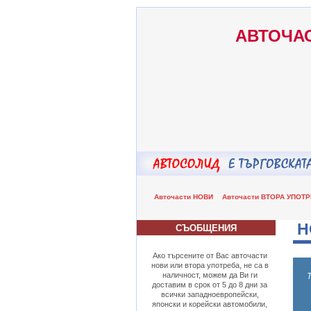
АВТОЧАС
Авточасти НОВИ
Авточасти ВТОРА УПОТ
Н
СЪОБЩЕНИЯ
Ако търсените от Вас авточасти
нови или втора употреба, не са в
наличност, можем да Ви ги
доставим в срок от 5 до 8 дни за
всички западноевропейски,
японски и корейски автомобили,