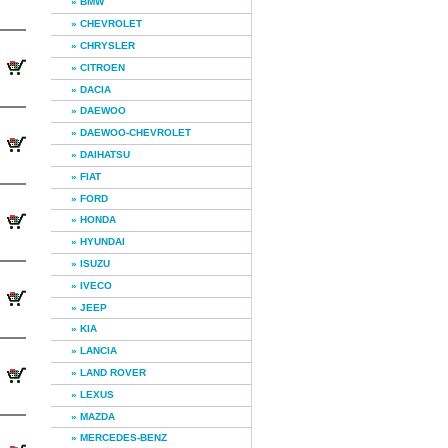
» BMW
» CHEVROLET
» CHRYSLER
» CITROEN
» DACIA
» DAEWOO
» DAEWOO-CHEVROLET
» DAIHATSU
» FIAT
» FORD
» HONDA
» HYUNDAI
» ISUZU
» IVECO
» JEEP
» KIA
» LANCIA
» LAND ROVER
» LEXUS
» MAZDA
» MERCEDES-BENZ