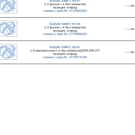
SUZUKI SWIFT, 89-97
1.3 (ръчни с и без климатик)
--.-- лв.
позиция: отпред
снимка | ориг.№: 1770082621
SUZUKI SWIFT, 97-05
1.3 (ръчни с и без климатик)
--.-- лв.
позиция: отпред
снимка | ориг.№: 1770082621
SUZUKI SWIFT, 89-97
1.6 (автоматични с и без климатик)/350-330-27/
--.-- лв.
позиция: отпред
снимка | ориг.№: 1770071C00