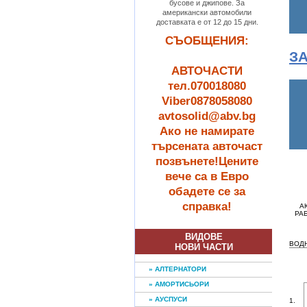
бусове и джипове. За
американски автомобили
доставката е от 12 до 15 дни.
СЪОБЩЕНИЯ:
ЗА
АВТОЧАСТИ
тел.070018080
Viber0878058080
avtosolid@abv.bg
Ако не намирате
търсената авточаст
позвънете!Цените
вече са в Евро
обадете се за
справка!
А
РА
ВИДОВЕ
ВОДН
НОВИ ЧАСТИ
» АЛТЕРНАТОРИ
» АМОРТИСЬОРИ
» АУСПУСИ
1.