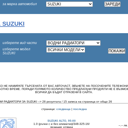
за марка автомобил
 SUZUKI
изберете вид части
изберете модел
SUZUKI
КО НЕ НАМИРАТЕ ТЪРСЕНАТА ОТ ВАС АВТОЧАСТ, ЗВЪНЕТЕ НА ПОСОЧЕНИТЕ ТЕЛЕФОНИ
БОТНО ВРЕМЕ. ПОРАДИ ГОЛЯМОТО КОЛИЧЕСТВО ПРЕДЛАГАНИ ПРОДУКТИ НЕ Е ВЪЗМО
ВСИЧКИ ДА БЪДАТ ОТРАЗЕНИ В САЙТА.
И РАДИАТОРИ ЗА SUZUKI --> 26 резултата / 15 записа на страница от общо 26
страници:
следваща
|
последна
SUZUKI ALTO, 95-00
1.0 (ръчни с и без климатик)/348-325-16/
--.-- лв.
позиция: отпред