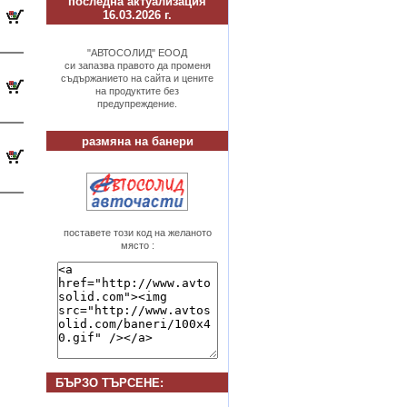
последна актуализация
16.03.2026 г.
"АВТОСОЛИД" ЕООД
си запазва правото да променя
съдържанието на сайта и цените
на продуктите без
предупреждение.
размяна на банери
поставете този код на желаното
място :
БЪРЗО ТЪРСЕНE: