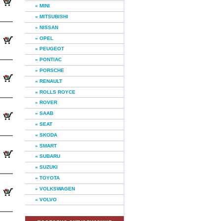
» MINI
» MITSUBISHI
» NISSAN
» OPEL
» PEUGEOT
» PONTIAC
» PORSCHE
» RENAULT
» ROLLS ROYCE
» ROVER
» SAAB
» SEAT
» SKODA
» SMART
» SUBARU
» SUZUKI
» TOYOTA
» VOLKSWAGEN
» VOLVO